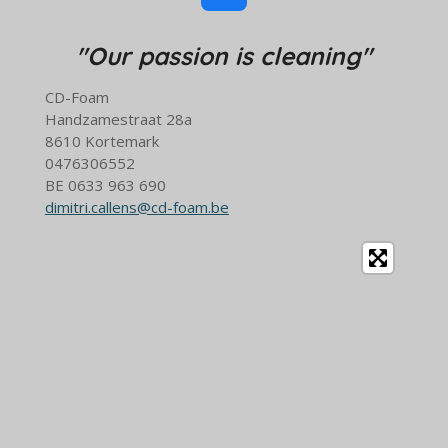
a
c
"Our passion is cleaning"
e
b
CD-Foam
o
Handzamestraat 28a
o
8610 Kortemark
k
0476306552
BE 0633 963 690
dimitri.callens@cd-foam.be