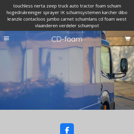
touchless nerta zeep truck auto tractor foam schuim
Ga
hogedrukreiniger sprayer IK schuimsystemen karcher dibo
direct
kranzle contacloos jumbo carnet schuimlans cd foam west
naar
vlaanderen verdeler schuimpot
de
hoofdinhoud
CD-foam
F