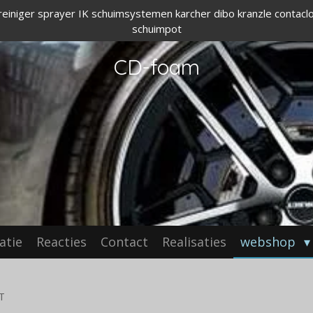
reiniger sprayer IK schuimsystemen karcher dibo kranzle contac
schuimpot
CD-foam
atie
Reacties
Contact
Realisaties
webshop
T