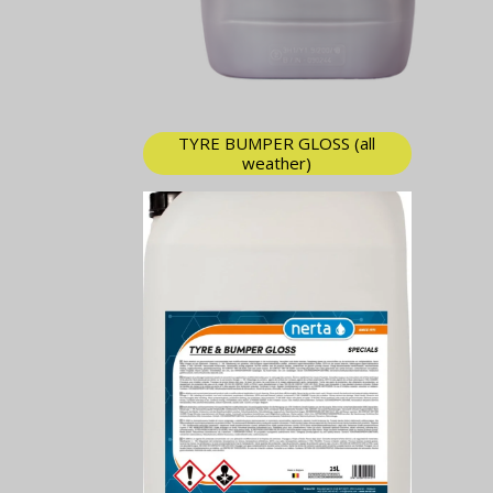
TYRE BUMPER GLOSS (all
weather)