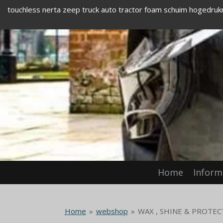
touchless nerta zeep truck auto tractor foam schuim hogedruk
Ga
direct
naar
de
hoofdinhoud
Home
Inform
Home
»
webshop
»
WAX , SHINE & PROTEC